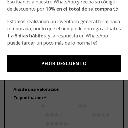
Escríbanos a nuestro WhatsApp y reciba su código
de descuento por
10% en el total de su compra
🙂.
Estamos realizando un inventario general terminada
1 VALORACIÓN EN
POLERA MANGA CORTA PIQUÉ GRIS
temporada, por lo que el tiempo de entrega actual es
UNISEX COLEGIO LOS AROMOS
1 a 5 días hábiles
, y la respuesta en WhatsApp
puede tardar un poco más de lo normal 😊.
Valorado
denise.burgos69
febrero 19, 2024
5
con
de 5
La calidad es muy buena y el precio accesible.
PEDIR DESCUENTO
Añade una valoración
Tu puntuación
*
1 de 5 estrellas
2 de 5 estrellas
3 de 5 estrellas
4 de 5 estrellas
5 de 5 estrellas