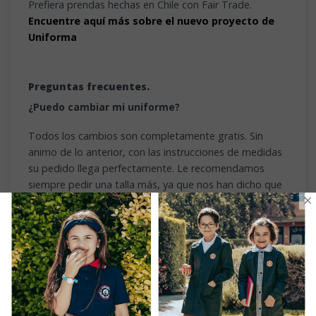
Prefiera prendas hechas en Chile con Fair Trade.
Encuentre aquí más sobre el nuevo proyecto de
Uniforma
Preguntas frecuentes.
¿Puedo cambiar mi uniforme?
Todos los cambios son completamente gratis. Sin
animo de lo anterior, con las instrucciones de medidas
su pedido llega perfectamente. Le recomendamos
siempre pedir una talla más, ya que nos han dicho que
×
nuestras medidas son un poco pequeñas.
¿Mi uniforme tiene garantía?
Todas las prendas de Uniforma tienen 6 meses de
garantía por calidad.
¿Puedo comprar directamente en tienda?