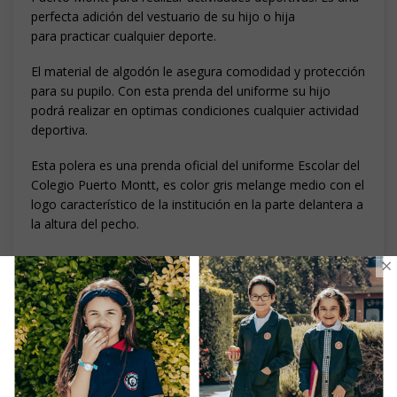
perfecta adición del vestuario de su hijo o hija
para practicar cualquier deporte.
El material de algodón le asegura comodidad y protección
para su pupilo. Con esta prenda del uniforme su hijo
podrá realizar en optimas condiciones cualquier actividad
deportiva.
Esta polera es una prenda oficial del uniforme Escolar del
Colegio Puerto Montt, es color gris melange medio con el
logo característico de la institución en la parte delantera a
la altura del pecho.
×
_____________
Uniforma es un proveedor oficial del Uniforme
Escolar del Colegio Puerto Montt. Todos los
uniformes escolares ofrecidos en la venta online de
Uniforma son producidos en Santiago de Chile.