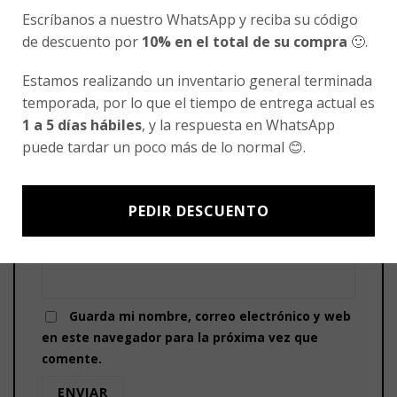
5 de 5 estrellas
Escríbanos a nuestro WhatsApp y reciba su código
de descuento por
10% en el total de su compra
🙂.
Tu valoración
*
Estamos realizando un inventario general terminada
temporada, por lo que el tiempo de entrega actual es
1 a 5 días hábiles
, y la respuesta en WhatsApp
puede tardar un poco más de lo normal 😊.
Nombre
*
PEDIR DESCUENTO
Correo electrónico
*
Guarda mi nombre, correo electrónico y web
en este navegador para la próxima vez que
comente.