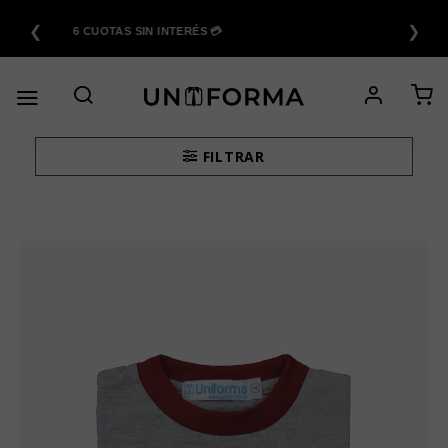
Saltar
❮
❯
al
6 CUOTAS SIN INTERÉS 💳
contenido
FILTRAR