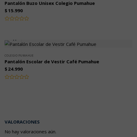
Pantalón Buzo Unisex Colegio Pumahue
$
15.990
Valorado
con
0
de
5
COLEGIO PUMAHUE
Pantalón Escolar de Vestir Café Pumahue
$
24.990
Valorado
con
0
de
5
VALORACIONES
No hay valoraciones aún.