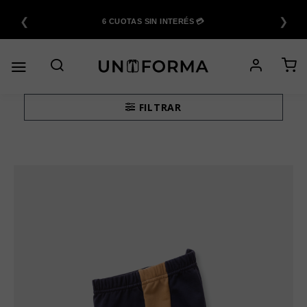
Saltar
❮
❯
al
6 CUOTAS SIN INTERÉS 💳
contenido
FILTRAR