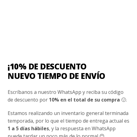
¡10% DE DESCUENTO
NUEVO TIEMPO DE ENVÍO
COLEGIO PUMAHUE
Polerón Buzo Unisex Colegio Pumahue
$
23.990
Escríbanos a nuestro WhatsApp y reciba su código
de descuento por
10% en el total de su compra
🙂.
Valorado
con
Estamos realizando un inventario general terminada
0
temporada, por lo que el tiempo de entrega actual es
de
5
1 a 5 días hábiles
, y la respuesta en WhatsApp
puede tardar un poco más de lo normal 😊.