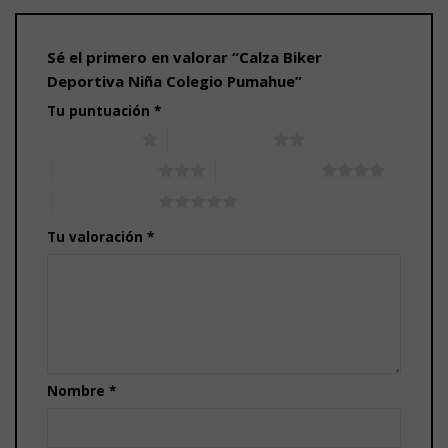
Sé el primero en valorar “Calza Biker
Deportiva Niña Colegio Pumahue”
Tu puntuación
*
1 de 5 estrellas
2 de 5 estrellas
3 de 5 estrellas
4 de 5 estrellas
5 de 5 estrellas
Tu valoración
*
Nombre
*