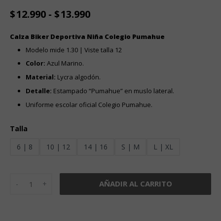
Rango
$
12.990
-
$
13.990
de
precios:
Calza Biker Deportiva Niña Colegio Pumahue
desde
Modelo mide 1.30 | Viste talla 12
$12.990
hasta
Color:
Azul Marino.
$13.990
Material:
Lycra algodón
.
Detalle:
Estampado “Pumahue” en muslo lateral.
Uniforme escolar oficial Colegio Pumahue.
Talla
6 | 8
10 | 12
14 | 16
S | M
L | XL
Calza Biker Deportiva Niña Colegio Pumahue cantidad
AÑADIR AL CARRITO