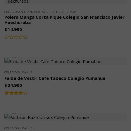
COLEGIO SAN FRANCISCO JAVIER DE HUECHURABA
Polera Manga Corta Pique Colegio San Francisco Javier
Huechuraba
$
14.990
Valorado
con
0
de
5
COLEGIO PUMAHUE
Falda de Vestir Cafe Tabaco Colegio Pumahue
$
24.990
Valorado
4.00
con
de 5
COLEGIO PUMAHUE