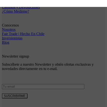
¿Cómo Comprar?
Cambios y Devoluciones
¿Cómo Medirme?
Conocenos
Nosotros
Fair Trade | Hecho En Chile
Inversionistas
Blog
Newsletter signup
Subscríbete a nuestro Newsletter y obtén ofertas exclusivas y
novedades directamente en tu e-mail.