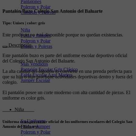
Pantalones
Poleron y Polar
Pantalón Buzo Colegio San Antonio del Baluarte
Camisas y Poleras
Tipo: Unisex | color: gris
Niña
Este producto no está disponible porque no quedan existencias.
Falda y Jumper
Poleron y Polar
Descripción
Blusas y Poleras
Este pantalón buzo es parte del uniforme escolar deportivo oficial
del Colegio San Antonio del Baluarte.
Más Vendidos
Pantalón Escolar Gris Clásico
La alta calidad del algodón lo convierte en una prenda perfecta para
Falda Escolar Azul Marino
que su hija o hijo practique actividades deportivas dentro y fuera del
Jumper Escolar
colegio.
El pantalón posee un corte moderno con alta cantidad de piezas. El
uniforme es color gris.
Niña
_______________
Su Uniforme
Uniforma es un proveedor oficial de los uniformes escolares del Colegio San
Falda y Jumper
Antonio del Baluarte.
Poleron y Polar