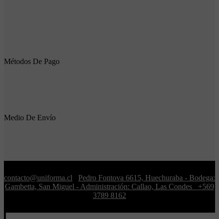
Métodos De Pago
Medio De Envío
contacto@uniforma.cl
Pedro Fontova 6615, Huechuraba - Bodega:
Gambetta, San Miguel - Administración: Callao, Las Condes
+569
3789 8162