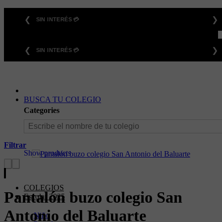
Saltar
❮
❯
6 CUOTAS SIN INTERÉS 💳
al
contenido
❮
❯
6 CUOTAS SIN INTERÉS 💳
BUSCA TU COLEGIO
Categories
Filtrar
Show products
COLEGIOS
Pantalón buzo colegio San
Escolar 2025
Antonio del Baluarte
Niño