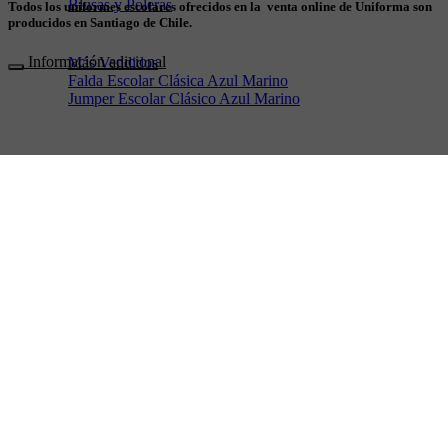
Blusas y Poleras
Todos los uniformes escolares ofrecidos en la venta online de Uniforma son
producidos en Santiago de Chile.
Información adicional
Más Vendidos
Falda Escolar Clásica Azul Marino
Jumper Escolar Clásico Azul Marino
Niño
Su Uniforme
Pantalones
Poleron y Polar
Camisas y Poleras
Más Vendidos
Pantalón Escolar Clásico Gris
Pantalón Escolar Clásico Azul Marino