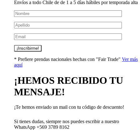
Envíos a todo Chile de de 1 a 5 días hábiles por temporada alta
Nombre
*
Correo electrónico
*
Guarda mi nombre, correo electrónico y web en este navegador
para la próxima vez que comente.
* Prefiere prendas nacionales hechas con "Fair Trade"
Ver más
aquí
¡HEMOS RECIBIDO TU
Ventas Por Mayor
MENSAJE!
Uniforme Escolar Genéricos
Uniforme Escolar Colegios
Uniforme Empresas
¡Te hemos enviado un mail con tu código de descuento!
Uniforme Clínico
Esenciales
Si tienes dudas, siempre nos puedes escribir a nuestro
WhatsApp +569 3789 8162
Ayuda Al Cliente
Contacto