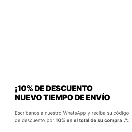
BUSCA TU COLEGIO
Categories
Show products
Genero
Hombre
,
Unisex
,
Mujer
Calce
Regular
Talla
4
,
6
,
8
,
10
,
12
,
14
,
16
,
S
,
M
,
L
,
XL
¡10% DE DESCUENTO
Material
Algodón
NUEVO TIEMPO DE ENVÍO
No hay productos en el carrito.
Tipo
Pantalón
Volver a la tienda
Escríbanos a nuestro WhatsApp y reciba su código
de descuento por
10% en el total de su compra
🙂.
Color
Gris
Carrito