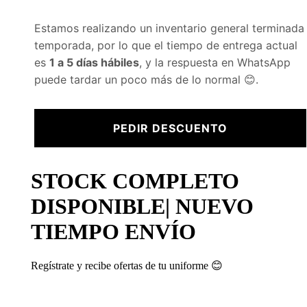
Estilo
Deportivo
Estamos realizando un inventario general terminada
temporada, por lo que el tiempo de entrega actual
Lavado
30 grados
es
1 a 5 días hábiles
, y la respuesta en WhatsApp
puede tardar un poco más de lo normal 😊.
Valoraciones
PEDIR DESCUENTO
No hay valoraciones aún.
Sé el primero en valorar “Pantalón buzo colegio San
STOCK COMPLETO
Antonio del Baluarte”
DISPONIBLE| NUEVO
Tu puntuación
*
TIEMPO ENVÍO
Tu valoración
*
Regístrate y recibe ofertas de tu uniforme 😊