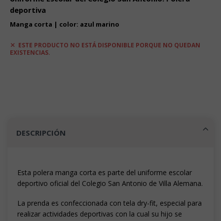
desde
deportiva
$8.990
hasta
Manga corta | color: azul marino
$10.990
ESTE PRODUCTO NO ESTÁ DISPONIBLE PORQUE NO QUEDAN
EXISTENCIAS.
DESCRIPCIÓN
Esta polera manga corta es parte del uniforme escolar
deportivo oficial del Colegio San Antonio de Villa Alemana.
La prenda es confeccionada con tela dry-fit, especial para
realizar actividades deportivas con la cual su hijo se