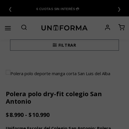
Saltar
❮
❯
al
6 CUOTAS SIN INTERÉS 💳
contenido
FILTRAR
Polera polo dry-fit colegio San
Antonio
Rango
$
8.990
-
$
10.990
de
precios:
Uniforme Escolar del Colegio San Antonio: Polera