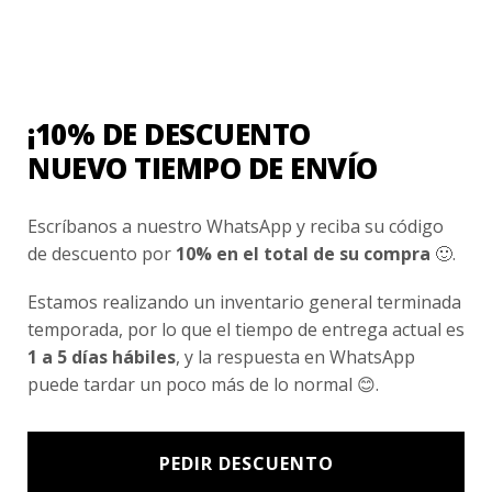
5 de 5 estrellas
Tu valoración
*
¡10% DE DESCUENTO
NUEVO TIEMPO DE ENVÍO
Nombre
*
Escríbanos a nuestro WhatsApp y reciba su código
de descuento por
10% en el total de su compra
🙂.
Estamos realizando un inventario general terminada
Correo electrónico
*
temporada, por lo que el tiempo de entrega actual es
1 a 5 días hábiles
, y la respuesta en WhatsApp
puede tardar un poco más de lo normal 😊.
Guarda mi nombre, correo electrónico y web
en este navegador para la próxima vez que
comente.
PEDIR DESCUENTO