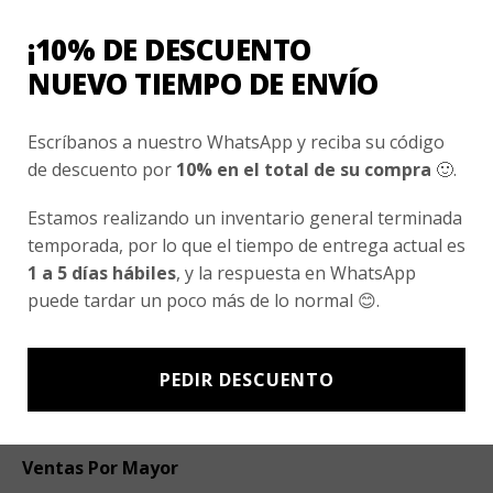
¡10% DE DESCUENTO
Nombre
*
NUEVO TIEMPO DE ENVÍO
Correo electrónico
*
Escríbanos a nuestro WhatsApp y reciba su código
de descuento por
10% en el total de su compra
🙂.
Estamos realizando un inventario general terminada
Guarda mi nombre, correo electrónico y web
temporada, por lo que el tiempo de entrega actual es
en este navegador para la próxima vez que
1 a 5 días hábiles
, y la respuesta en WhatsApp
comente.
puede tardar un poco más de lo normal 😊.
PEDIR DESCUENTO
Ventas Por Mayor