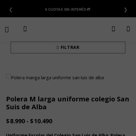
Saltar
❮
❯
al
6 CUOTAS SIN INTERÉS 💳
contenido
FILTRAR
Polera M larga uniforme colegio San
Suis de Alba
Rango
$
8.990
-
$
10.490
de
precios:
Uniforme Escolar del Colegio San Luis de Alba: Polera