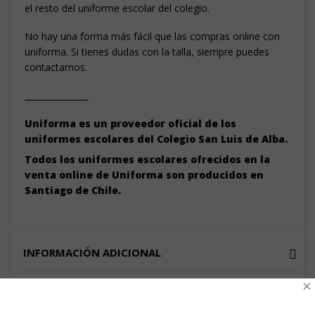
el resto del uniforme escolar del colegio.
No hay una forma más fácil que las compras online con
uniforma. Si tienes dudas con la talla, siempre puedes
contactarnos.
_______________
Uniforma es un proveedor oficial de los
uniformes escolares del Colegio San Luis de Alba.
Todos los uniformes escolares ofrecidos en la
venta online de Uniforma son producidos en
Santiago de Chile.
INFORMACIÓN ADICIONAL
×