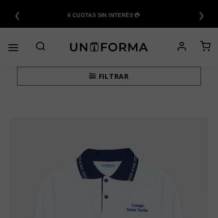
Saltar
❮
❯
al
6 CUOTAS SIN INTERÉS 💳
contenido
FILTRAR