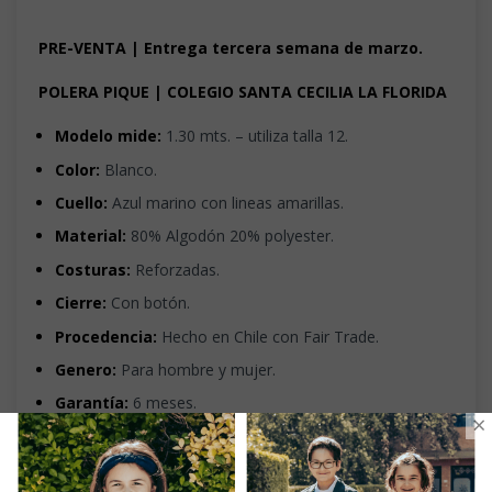
PRE-VENTA | Entrega tercera semana de marzo.
POLERA PIQUE | COLEGIO SANTA CECILIA LA FLORIDA
Modelo mide:
1.30 mts. – utiliza talla 12.
Color:
Blanco.
Cuello:
Azul marino con lineas amarillas.
Material:
80% Algodón 20% polyester.
Costuras:
Reforzadas.
Cierre:
Con botón.
Procedencia:
Hecho en Chile con Fair Trade.
Genero:
Para hombre y mujer
.
Garantía:
6 meses.
×
Uso:
diario por todos los alumnos de todos los cursos.
_______________