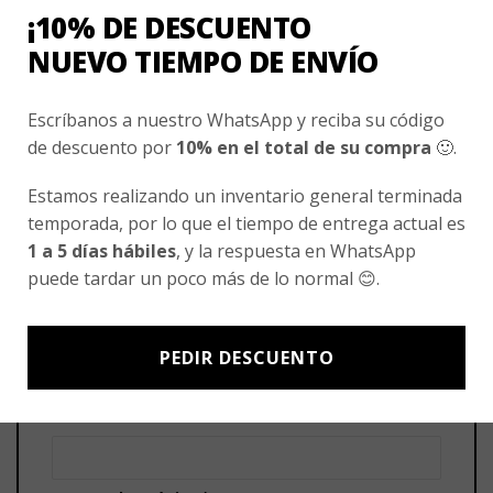
¡10% DE DESCUENTO
Sé el primero en valorar “Polera manga larga
NUEVO TIEMPO DE ENVÍO
uniforme Santa Cecilia”
Tu puntuación
*
Escríbanos a nuestro WhatsApp y reciba su código
1 de 5 estrellas
2 de 5 estrellas
de descuento por
10% en el total de su compra
🙂.
3 de 5 estrellas
4 de 5 estrellas
Estamos realizando un inventario general terminada
5 de 5 estrellas
temporada, por lo que el tiempo de entrega actual es
Tu valoración
*
1 a 5 días hábiles
, y la respuesta en WhatsApp
puede tardar un poco más de lo normal 😊.
PEDIR DESCUENTO
Nombre
*