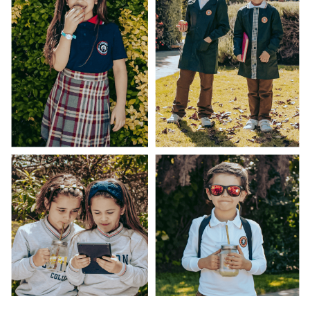
Uniforma es un proveedor oficial del Uniforme
Escolar del Colegio Santa Cecilia La florida.
Todos los uniformes escolares ofrecidos en la
venta online de Uniforma son producidos en
Santiago de Chile con pago justo ❤️.
INFORMACIÓN ADICIONAL
VALORACIONES
No hay valoraciones aún.