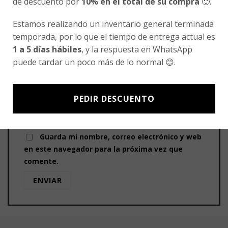
de descuento por
10% en el total de su compra
🙂.
Estamos realizando un inventario general terminada
temporada, por lo que el tiempo de entrega actual es
1 a 5 días hábiles
, y la respuesta en WhatsApp
Nombre
*
puede tardar un poco más de lo normal 😊.
PEDIR DESCUENTO
Correo electrónico
*
Guarda mi nombre, correo electrónico y web
en este navegador para la próxima vez que
comente.