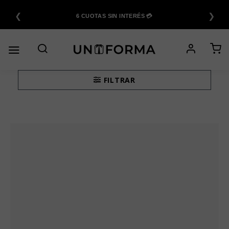
Saltar
❮
❯
al
6 CUOTAS SIN INTERÉS 💳
contenido
FILTRAR