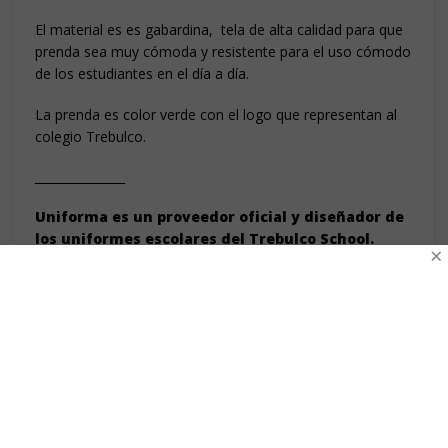
El material es es gabardina, tela de alta calidad para que
prenda sea muy cómoda y resistente para el uso cómodo
de los estudiantes en el día a día.
La prenda es color verde con el logo que representan al
colegio Trebulco.
_______________
Uniforma es un proveedor oficial y diseñador de
los uniformes escolares del Trebulco School.
×
Todos los uniformes escolares ofrecidos en la
venta online de Uniforma son producidos en
Santiago de Chile.
INFORMACIÓN ADICIONAL