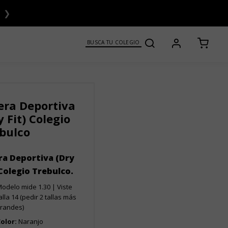
❯
BUSCA TU COLEGIO
era Deportiva
y Fit) Colegio
bulco
ra Deportiva (Dry
 Colegio Trebulco.
odelo mide 1.30 | Viste
alla 14 (pedir 2 tallas más
randes)
olor:
Naranjo