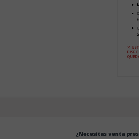
M
D
h
U
S
ES
DISPO
QUEDA
¿Necesitas venta pres