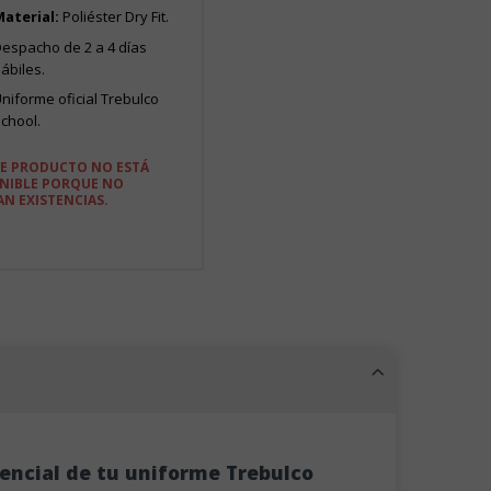
aterial:
Poliéster Dry Fit.
espacho de 2 a 4 días
ábiles.
niforme oficial Trebulco
chool.
TE PRODUCTO NO ESTÁ
NIBLE PORQUE NO
N EXISTENCIAS.
encial de tu uniforme Trebulco