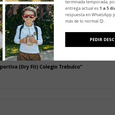
terminada temporada, por
entrega actual es
1 a 5 dí
respuesta en WhatsApp p
más de lo normal 😊.
PEDIR DES
portiva (Dry Fit) Colegio Trebulco”