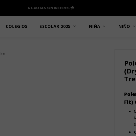
6 CUOTAS SIN INTERÉS 💳
COLEGIOS
ESCOLAR 2025
NIÑA
NIÑO
Pol
(Dr
Tre
Pole
Fit)
M
t
g
C