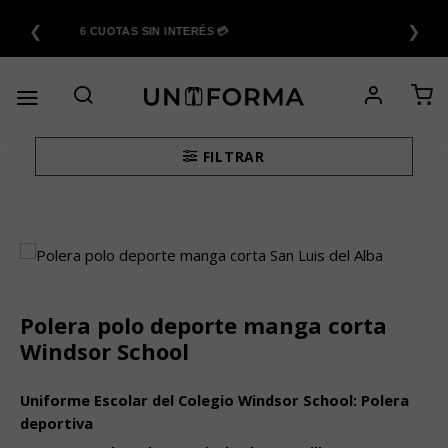
Saltar
❮
❯
al
6 CUOTAS SIN INTERÉS 💳
contenido
FILTRAR
Polera polo deporte manga corta
Windsor School
Uniforme Escolar del Colegio Windsor School: Polera
deportiva