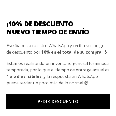
Nombre
*
¡10% DE DESCUENTO
NUEVO TIEMPO DE ENVÍO
Correo electrónico
*
Escríbanos a nuestro WhatsApp y reciba su código
de descuento por
10% en el total de su compra
🙂.
Guarda mi nombre, correo electrónico y web
en este navegador para la próxima vez que
Estamos realizando un inventario general terminada
comente.
temporada, por lo que el tiempo de entrega actual es
1 a 5 días hábiles
, y la respuesta en WhatsApp
puede tardar un poco más de lo normal 😊.
PEDIR DESCUENTO
Ventas Por Mayor