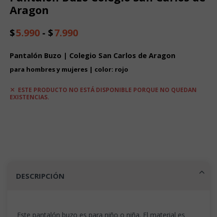
Aragon
Rango
$
5.990
-
$
7.990
de
precios:
Pantalón Buzo | Colegio San Carlos de Aragon
desde
$5.990
para hombres y mujeres | color: rojo
hasta
$7.990
ESTE PRODUCTO NO ESTÁ DISPONIBLE PORQUE NO QUEDAN
EXISTENCIAS.
DESCRIPCIÓN
Este pantalón buzo es para niño o niña. El material es