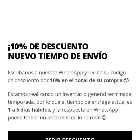
Tu valoración
*
¡10% DE DESCUENTO
NUEVO TIEMPO DE ENVÍO
Nombre
*
Escríbanos a nuestro WhatsApp y reciba su código
de descuento por
10% en el total de su compra
🙂.
Correo electrónico
*
Estamos realizando un inventario general terminada
temporada, por lo que el tiempo de entrega actual es
Guarda mi nombre, correo electrónico y web
1 a 5 días hábiles
, y la respuesta en WhatsApp
en este navegador para la próxima vez que
puede tardar un poco más de lo normal 😊.
comente.