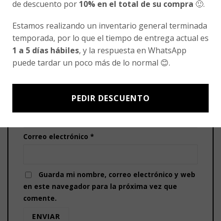
de descuento por
10% en el total de su compra
🙂.
5 de 5 estrellas
Tu valoración
*
Estamos realizando un inventario general terminada
temporada, por lo que el tiempo de entrega actual es
1 a 5 días hábiles
, y la respuesta en WhatsApp
puede tardar un poco más de lo normal 😊.
PEDIR DESCUENTO
Nombre
*
Correo electrónico
*
Guarda mi nombre, correo electrónico y web
en este navegador para la próxima vez que
comente.