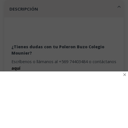
DESCRIPCIÓN
¿Tienes dudas con tu Poleron Buzo Colegio
Mounier?
Escríbenos o llámanos al +569 74403484 o contáctanos
aquí
×
Tu hijo con lo mejor
Prefiere prendas hechas en Chile con Fair Trade.
Encuentra aquí más sobre el nuevo proyecto de
Uniforma