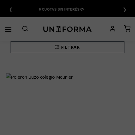
Saltar
❮
❯
al
6 CUOTAS SIN INTERÉS 💳
contenido
FILTRAR