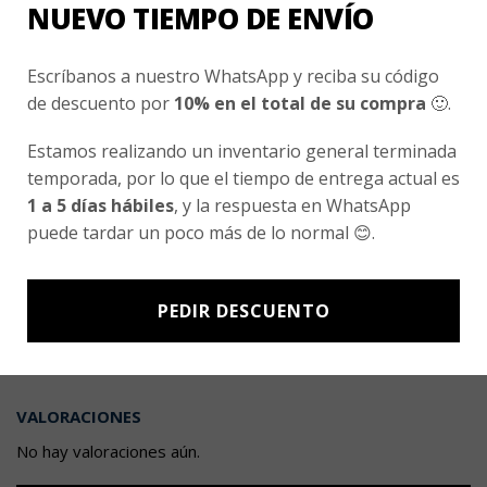
NUEVO TIEMPO DE ENVÍO
$
22.990
Escríbanos a nuestro WhatsApp y reciba su código
Valorado
5.00
con
de descuento por
10% en el total de su compra
🙂.
de 5
Estamos realizando un inventario general terminada
temporada, por lo que el tiempo de entrega actual es
COLEGIO PARROQUIAL SAN MIGUEL
Polera piqué manga corta Colegio Parroquial
1 a 5 días hábiles
, y la respuesta en WhatsApp
$
13.990
puede tardar un poco más de lo normal 😊.
Valorado
5.00
con
PEDIR DESCUENTO
de 5
VALORACIONES
No hay valoraciones aún.