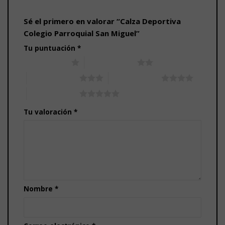
Sé el primero en valorar “Calza Deportiva
Colegio Parroquial San Miguel”
Tu puntuación
*
1 de 5 estrellas
2 de 5 estrellas
3 de 5 estrellas
4 de 5 estrellas
5 de 5 estrellas
Tu valoración
*
Nombre
*