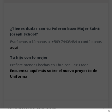
¿Tienes dudas con tu Poleron buzo Mujer Saint
Joseph School?
Escríbenos o llámanos al +569 74403484 o contáctanos
aquí
Tu hijo con lo mejor
Prefiere prendas hechas en Chile con Fair Trade.
Encuentra aquí más sobre el nuevo proyecto de
Uniforma
INFORMACIÓN ADICIONAL
×