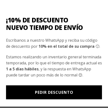
¡10% DE DESCUENTO
NUEVO TIEMPO DE ENVÍO
Nombre
*
Escríbanos a nuestro WhatsApp y reciba su código
de descuento por
10% en el total de su compra
🙂.
Correo electrónico
*
Estamos realizando un inventario general terminada
temporada, por lo que el tiempo de entrega actual es
Guarda mi nombre, correo electrónico y web
1 a 5 días hábiles
, y la respuesta en WhatsApp
en este navegador para la próxima vez que
puede tardar un poco más de lo normal 😊.
comente.
PEDIR DESCUENTO