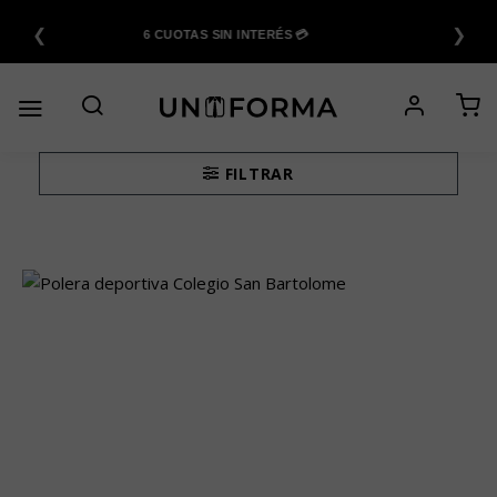
Saltar
❮
❯
al
6 CUOTAS SIN INTERÉS 💳
contenido
FILTRAR