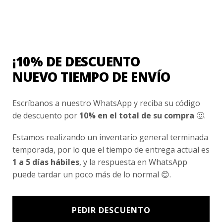
disponible nuevamente 🙂
Admin Admin
febrero 7, 2023
¡Hola Bea! ¿Cómo estás? ¡Esperamos
¡10% DE DESCUENTO
vaya todo Excelente! Ya está todo
NUEVO TIEMPO DE ENVÍO
disponible nuevamente 🙂 mostrar
más
¡Hola Bea! ¿Cómo estás? ¡Esperamos
Escríbanos a nuestro WhatsApp y reciba su código
vaya todo Excelente! Ya está todo
de descuento por
10% en el total de su compra
🙂.
disponible nuevamente 🙂
Estamos realizando un inventario general terminada
temporada, por lo que el tiempo de entrega actual es
1 a 5 días hábiles
, y la respuesta en WhatsApp
Añade una valoración
puede tardar un poco más de lo normal 😊.
Tu puntuación
*
1 de 5 estrellas
2 de 5 estrellas
PEDIR DESCUENTO
3 de 5 estrellas
4 de 5 estrellas