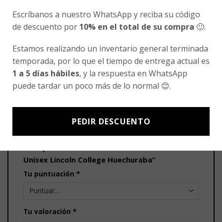
$
14.990
Escríbanos a nuestro WhatsApp y reciba su código
de descuento por
10% en el total de su compra
🙂.
Valorado
con
Estamos realizando un inventario general terminada
0
de
temporada, por lo que el tiempo de entrega actual es
5
1 a 5 días hábiles
, y la respuesta en WhatsApp
puede tardar un poco más de lo normal 😊.
VALORACIONES
No hay valoraciones aún.
PEDIR DESCUENTO
Sé el primero en valorar “Poleron Buzo Gris
Unisex Lincoln College Huechuraba”
Tu puntuación
*
Tu valoración
*