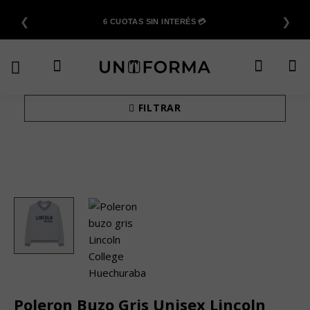
Saltar
❮
❯
al
6 CUOTAS SIN INTERÉS 💳
contenido
FILTRAR
Poleron Buzo Gris Unisex Lincoln