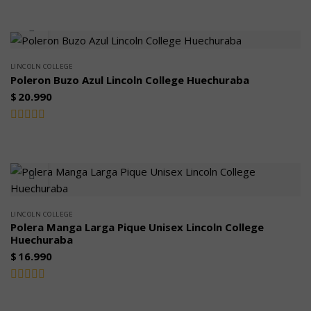
con
0
de
5
LINCOLN COLLEGE
Poleron Buzo Azul Lincoln College Huechuraba
$
20.990
Valorado
con
0
de
5
LINCOLN COLLEGE
Polera Manga Larga Pique Unisex Lincoln College
Huechuraba
$
16.990
Valorado
con